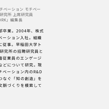
チベーション モチベー
研究所 上席研究員
WORK」編集長
卒業。2004年、株式
ベーション入社。組織
に従事。早稲田大学ト
M研究所の招聘研究員と
籍従業員のエンゲージ
などについて研究。現
チベーション内のR&D
つなぐ「知の創造」を
文脈づくりを模索して