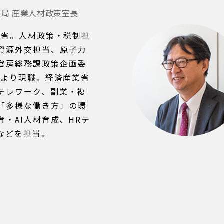
策局 産業人材政策室長
入省。人材政策・税制担
資源外交担当、原子力
官房総務課政策企画委
年より現職。経済産業省
テレワーク、副業・複
「多様な働き方」の環
・AI人材育成、HRテ
などを担当。