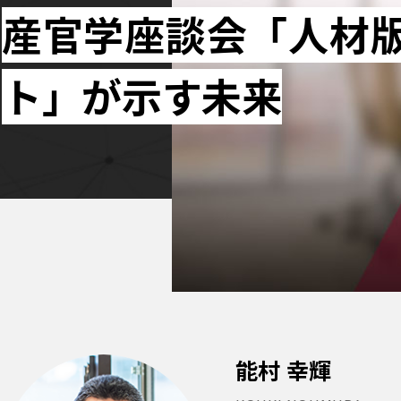
産官学座談会「人材
ト」が示す未来
能村 幸輝